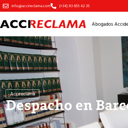
info@accireclama.com
(+34) 93 655 42 35
Abogados Acciden
Accireclama
Despacho en Barc