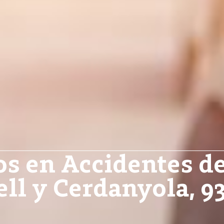
s en Accidentes de
ll y Cerdanyola, 93