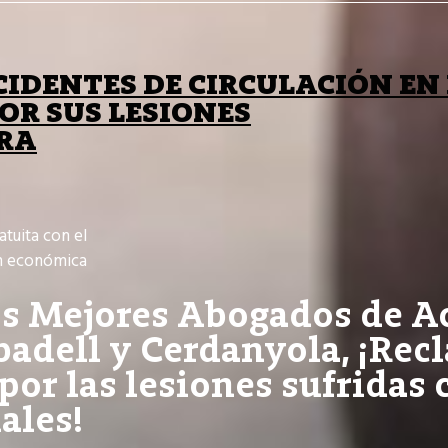
IDENTES DE CIRCULACIÓN EN
R SUS LESIONES
BRA
atuita con el
n económica
os Mejores Abogados de A
badell y Cerdanyola, ¡Rec
r las lesiones sufridas 
ales!