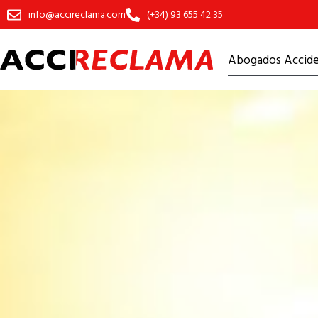
info@accireclama.com
(+34) 93 655 42 35
Abogados Acciden