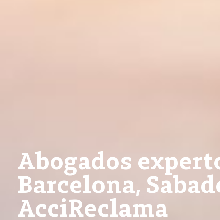
Abogados experto
Barcelona, Sabade
AcciReclama