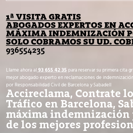
1ª VISITA GRATIS
ABOGADOS EXPERTOS EN ACC
MÁXIMA INDEMNIZACIÓN PO
SOLO COBRAMOS SU UD. CO
936554235
Llame ahora al
93 655 42 35
para reservar su primera cita gr
mejor abogado experto en reclamaciones de indemnizació
por Responsabilidad Civil de Barcelona y Sabadell
Accireclama, Contrate l
Tráfico en Barcelona, Sa
máxima indemnización po
de los mejores profesion