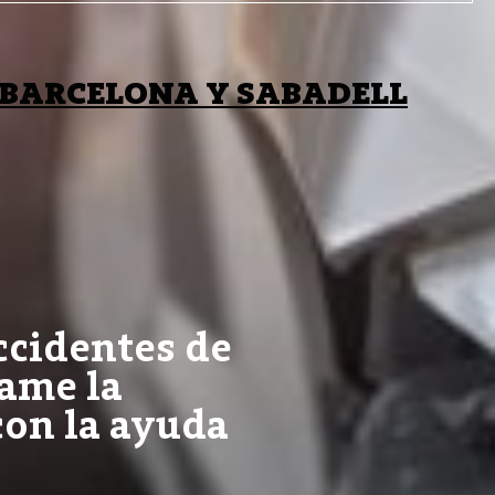
 BARCELONA Y SABADELL
ccidentes de
lame la
con la ayuda