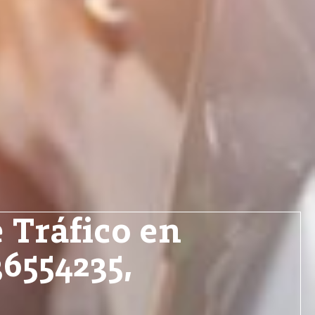
 Tráfico en
6554235,